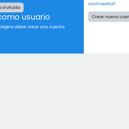
contraseña?
 invitada
 como usuario
Crear nueva cue
página debe crear una cuenta