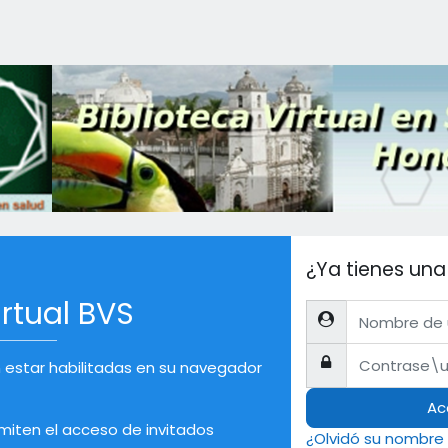
na nueva cuenta
¿Ya tienes un
rtual BVS
Nombre de usuario
Contraseña
 estar habilitadas en su navegador
Ac
miten el acceso de invitados
¿Olvidó su nombre 