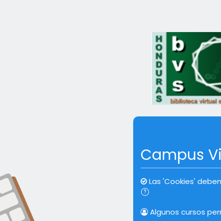
Salta al contenido principal
Saltar a creación de u
Campus Vi
Las 'Cookies' deben
Algunos cursos per